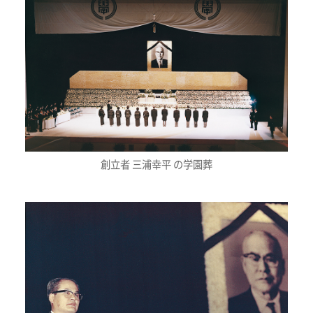
創立者 三浦幸平 の学園葬