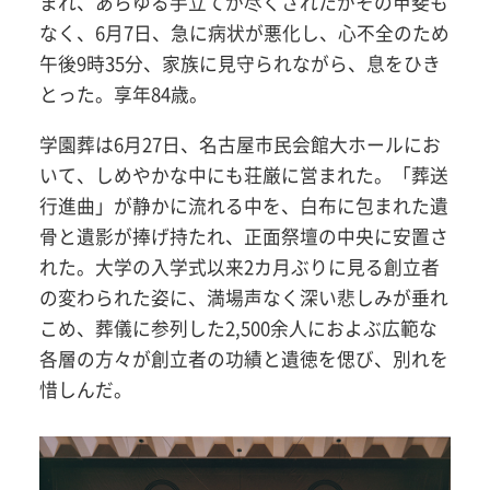
まれ、あらゆる手立てが尽くされたがその甲斐も
なく、6月7日、急に病状が悪化し、心不全のため
午後9時35分、家族に見守られながら、息をひき
とった。享年84歳。
学園葬は6月27日、名古屋市民会館大ホールにお
いて、しめやかな中にも荘厳に営まれた。「葬送
行進曲」が静かに流れる中を、白布に包まれた遺
骨と遺影が捧げ持たれ、正面祭壇の中央に安置さ
れた。大学の入学式以来2カ月ぶりに見る創立者
の変わられた姿に、満場声なく深い悲しみが垂れ
こめ、葬儀に参列した2,500余人におよぶ広範な
各層の方々が創立者の功績と遺徳を偲び、別れを
惜しんだ。